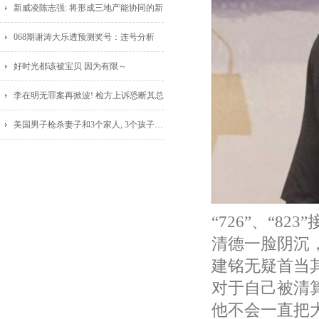
新威凌陈志强: 将形成三地产能协同的新
068期谢涛大乐透预测奖号：连号分析
好时光都该被宝贝 因为有限～
李在明无罪案再掀波! 检方上诉恐断其总
美国男子枪杀妻子和3个家人, 3个孩子惊恐
“726”、“
清德一脸阴沉
建铭无疑首当
对于自己被清
他不会一直把