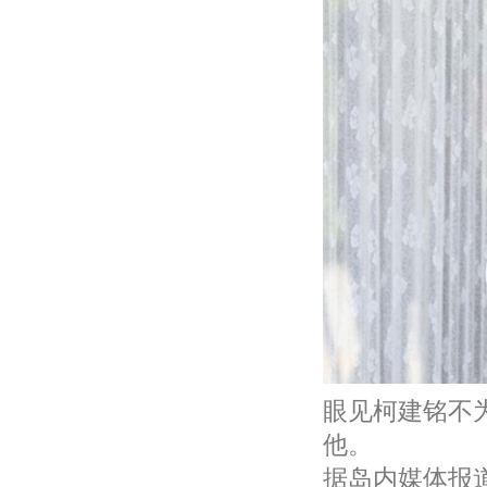
眼见柯建铭不
他。
据岛内媒体报